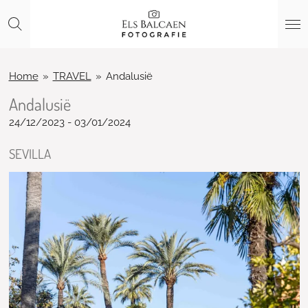
Ga
direct
naar
de
hoofdinhoud
Home
»
TRAVEL
»
Andalusië
Andalusië
24/12/2023 - 03/01/2024
SEVILLA