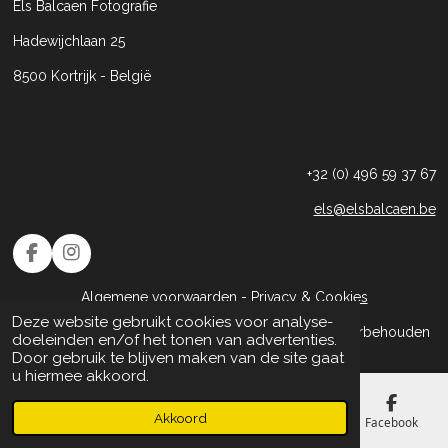
Els Balcaen Fotografie
Hadewijchlaan 25
8500 Kortrijk - België
+32 (0) 496 59 37 67
els@elsbalcaen.be
F
I
a
n
c
s
Algemene voorwaarden
-
Privacy & Cookies
e
t
Deze website gebruikt cookies voor analyse-
b
a
Copyright 2024 © elsbalcaen.be - Alle Rechten Voorbehouden
doeleinden en/of het tonen van advertenties.
o
g
Door gebruik te blijven maken van de site gaat
o
r
u hiermee akkoord.
k
a
m
Akkoord
E-mailadres
Telefoonnummer
Kaart
Facebook